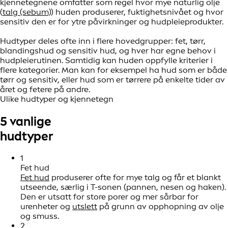
kjennetegnene omfatter som regel hvor mye naturlig olje
(
talg (sebum)
) huden produserer, fuktighetsnivået og hvor
sensitiv den er for ytre påvirkninger og hudpleieprodukter.
Hudtyper deles ofte inn i flere hovedgrupper: fet, tørr,
blandingshud og sensitiv hud, og hver har egne behov i
hudpleierutinen. Samtidig kan huden oppfylle kriterier i
flere kategorier. Man kan for eksempel ha hud som er både
tørr og sensitiv, eller hud som er tørrere på enkelte tider av
året og fetere på andre.
Ulike hudtyper og kjennetegn
5 vanlige
hudtyper
1
Fet hud
Fet hud
produserer ofte for mye talg og får et blankt
utseende, særlig i T-sonen (pannen, nesen og haken).
Den er utsatt for store porer og mer sårbar for
urenheter og
utslett
på grunn av opphopning av olje
og smuss.
2