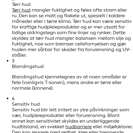
Tørr hud
Tørr hud
mangler fuktighet og føles ofte stram eller
ru. Den kan se matt og flakete ut, spesielt i kaldere
måneder eller i tørre klima. Tørr hud kan være sensitiv
for kraftige hudpleieprodukter og er mer utsatt for
tidlige aldringstegn som fine linjer og rynker. Dette
skyldes at tørr hud mangler balansen mellom olje og
fuktighet, noe som bremser cellefornyelsen og gjør
huden mer sårbar for skader fra forurensning og UV-
stråler.
3
Blandingshud
Blandingshud kjennetegnes av at noen områder er
fete (vanligvis T-sonen), mens andre er tørre eller
normale (kinnene).
4
Sensitiv hud
Sensitiv hud blir lett irritert av ytre påvirkninger som
vær, hudpleieprodukter eller forurensning. Blant
annet kan sensitivitet skyldes en underliggende
hudtilstand, en svekket
hudbarriere
eller miljøfaktorer.
Den kan reagere med rødhet, kløe eller brennende