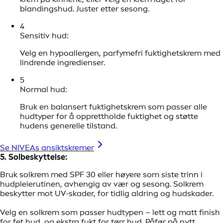
blandingshud. Juster etter sesong.
4
Sensitiv hud:
Velg en hypoallergen, parfymefri fuktighetskrem med
lindrende ingredienser.
5
Normal hud:
Bruk en balansert fuktighetskrem som passer alle
hudtyper for å opprettholde fuktighet og støtte
hudens generelle tilstand.
Se NIVEAs ansiktskremer
5. Solbeskyttelse:
Bruk solkrem med SPF 30 eller høyere som siste trinn i
hudpleierutinen, avhengig av vær og sesong. Solkrem
beskytter mot UV-skader, for tidlig aldring og hudskader.
Velg en solkrem som passer hudtypen – lett og matt finish
for fet hud, og ekstra fukt for tørr hud. Påfør på nytt