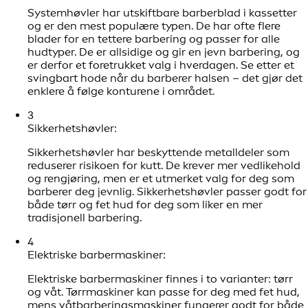
Systemhøvler har utskiftbare barberblad i kassetter
og er den mest populære typen. De har ofte flere
blader for en tettere barbering og passer for alle
hudtyper. De er allsidige og gir en jevn barbering, og
er derfor et foretrukket valg i hverdagen. Se etter et
svingbart hode når du barberer halsen – det gjør det
enklere å følge konturene i området.
3
Sikkerhetshøvler:
Sikkerhetshøvler har beskyttende metalldeler som
reduserer risikoen for kutt. De krever mer vedlikehold
og rengjøring, men er et utmerket valg for deg som
barberer deg jevnlig. Sikkerhetshøvler passer godt for
både tørr og fet hud for deg som liker en mer
tradisjonell barbering.
4
Elektriske barbermaskiner:
Elektriske barbermaskiner finnes i to varianter: tørr
og våt. Tørrmaskiner kan passe for deg med fet hud,
mens våtbarberingsmaskiner fungerer godt for både