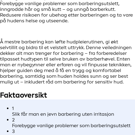
Forebygge vanlige problemer som barberingsutslett,
inngrodde hår og små kutt – og unngå barberkutt.
Redusere risikoen for ubehag etter barberingen og ta vare
på hudens helse og utseende.
Å mestre barbering kan løfte hudpleierutinen, gi økt
selvtillit og bidra til et velstelt uttrykk. Denne veiledningen
dekker alt man trenger for barbering – fra forberedelser
tilpasset hudtypen til selve bruken av barberhøvel. Enten
man er nybegynner eller erfaren og vil finpusse teknikken,
hjelper guiden deg med å få en trygg og komfortabel
barbering, samtidig som huden holdes sunn og ser best
mulig ut – inkludert råd om barbering for sensitiv hud.
Faktaoversikt
1
Slik får man en jevn barbering uten irritasjon
2
Forebygge vanlige problemer som barberingsutslett
3