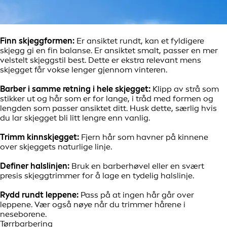
Finn skjeggformen:
Er ansiktet rundt, kan et fyldigere
skjegg gi en fin balanse. Er ansiktet smalt, passer en mer
velstelt skjeggstil best. Dette er ekstra relevant mens
skjegget får vokse lenger gjennom vinteren.
Barber i samme retning i hele skjegget:
Klipp av strå som
stikker ut og hår som er for lange, i tråd med formen og
lengden som passer ansiktet ditt. Husk dette, særlig hvis
du lar skjegget bli litt lengre enn vanlig.
Trimm kinnskjegget:
Fjern hår som havner på kinnene
over skjeggets naturlige linje.
Definer halslinjen:
Bruk en barberhøvel eller en svært
presis skjeggtrimmer for å lage en tydelig halslinje.
Rydd rundt leppene:
Pass på at ingen hår går over
leppene. Vær også nøye når du trimmer hårene i
neseborene.
Tørrbarbering