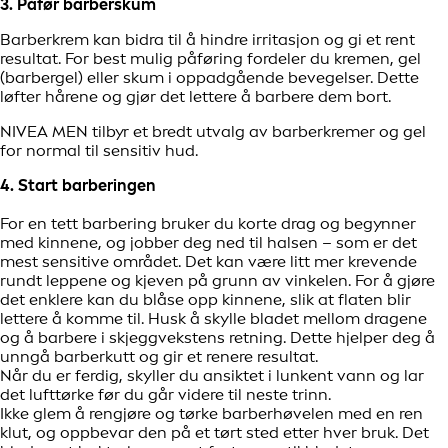
3. Påfør barberskum
Barberkrem kan bidra til å hindre irritasjon og gi et rent
resultat. For best mulig påføring fordeler du kremen, gel
(barbergel) eller skum i oppadgående bevegelser. Dette
løfter hårene og gjør det lettere å barbere dem bort.
NIVEA MEN tilbyr et bredt utvalg av barberkremer og gel
for normal til sensitiv hud.
4. Start barberingen
For en tett barbering bruker du korte drag og begynner
med kinnene, og jobber deg ned til halsen – som er det
mest sensitive området. Det kan være litt mer krevende
rundt leppene og kjeven på grunn av vinkelen. For å gjøre
det enklere kan du blåse opp kinnene, slik at flaten blir
lettere å komme til. Husk å skylle bladet mellom dragene
og å barbere i skjeggvekstens retning. Dette hjelper deg å
unngå barberkutt og gir et renere resultat.
Når du er ferdig, skyller du ansiktet i lunkent vann og lar
det lufttørke før du går videre til neste trinn.
Ikke glem å rengjøre og tørke barberhøvelen med en ren
klut, og oppbevar den på et tørt sted etter hver bruk. Det