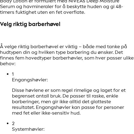
Body Lotion er formulert med NIVEAs Deep Moisture
Serum og havmineraler for å beskytte huden og gi 48-
timers fuktighet uten en fet overflate.
Velg riktig barberhøvel
Å velge riktig barberhøvel er viktig – både med tanke på
hudtypen din og hvilken type barbering du ønsker. Det
finnes fem hovedtyper barberhøvler, som hver passer ulike
behov:
1
Engangshøvler:
Disse høvlene er som regel rimelige og laget for et
begrenset antall bruk. De passer til raske, enkle
barberinger, men gir ikke alltid det glatteste
resultatet. Engangshøvler kan passe for personer
med fet eller ikke-sensitiv hud.
2
Systemhøvler: