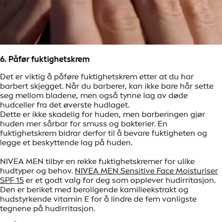
6. Påfør fuktighetskrem
Det er viktig å påføre fuktighetskrem etter at du har
barbert skjegget. Når du barberer, kan ikke bare hår sette
seg mellom bladene, men også tynne lag av døde
hudceller fra det øverste hudlaget.
Dette er ikke skadelig for huden, men barberingen gjør
huden mer sårbar for smuss og bakterier. En
fuktighetskrem bidrar derfor til å bevare fuktigheten og
legge et beskyttende lag på huden.
NIVEA MEN tilbyr en rekke fuktighetskremer for ulike
hudtyper og behov.
NIVEA MEN Sensitive Face Moisturiser
SPF 15
er et godt valg for deg som opplever hudirritasjon.
Den er beriket med beroligende kamilleekstrakt og
hudstyrkende vitamin E for å lindre de fem vanligste
tegnene på hudirritasjon.