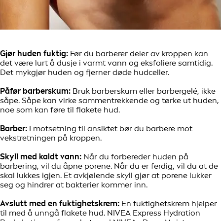
Gjør huden fuktig:
Før du barberer deler av kroppen kan
det være lurt å dusje i varmt vann og eksfoliere samtidig.
Det mykgjør huden og fjerner døde hudceller.
Påfør barberskum:
Bruk barberskum eller barbergelé, ikke
såpe. Såpe kan virke sammentrekkende og tørke ut huden,
noe som kan føre til flakete hud.
Barber:
I motsetning til ansiktet bør du barbere mot
vekstretningen på kroppen.
Skyll med kaldt vann:
Når du forbereder huden på
barbering, vil du åpne porene. Når du er ferdig, vil du at de
skal lukkes igjen. Et avkjølende skyll gjør at porene lukker
seg og hindrer at bakterier kommer inn.
Avslutt med en fuktighetskrem:
En fuktighetskrem hjelper
til med å unngå flakete hud. NIVEA Express Hydration