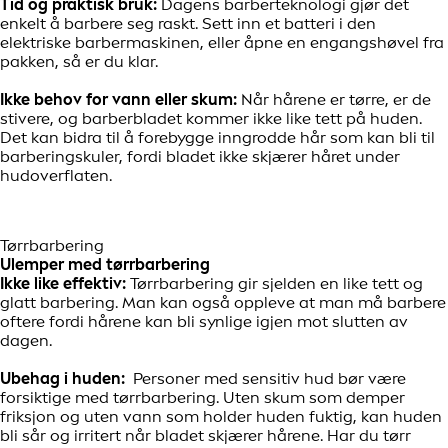
Tid og praktisk bruk:
Dagens barberteknologi gjør det
enkelt å barbere seg raskt. Sett inn et batteri i den
elektriske barbermaskinen, eller åpne en engangshøvel fra
pakken, så er du klar.
Ikke behov for vann eller skum:
Når hårene er tørre, er de
stivere, og barberbladet kommer ikke like tett på huden.
Det kan bidra til å forebygge inngrodde hår som kan bli til
barberingskuler, fordi bladet ikke skjærer håret under
hudoverflaten.
Tørrbarbering
Ulemper med tørrbarbering
Ikke like effektiv:
Tørrbarbering gir sjelden en like tett og
glatt barbering. Man kan også oppleve at man må barbere
oftere fordi hårene kan bli synlige igjen mot slutten av
dagen.
Ubehag i huden:
Personer med sensitiv hud bør være
forsiktige med tørrbarbering. Uten skum som demper
friksjon og uten vann som holder huden fuktig, kan huden
bli sår og irritert når bladet skjærer hårene. Har du tørr