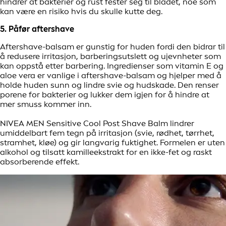
hindrer at bakterier og rust fester seg til bladet, noe som
kan være en risiko hvis du skulle kutte deg.
5. Påfør aftershave
Aftershave-balsam er gunstig for huden fordi den bidrar til
å redusere irritasjon, barberingsutslett og ujevnheter som
kan oppstå etter barbering. Ingredienser som vitamin E og
aloe vera er vanlige i aftershave-balsam og hjelper med å
holde huden sunn og lindre svie og hudskade. Den renser
porene for bakterier og lukker dem igjen for å hindre at
mer smuss kommer inn.
NIVEA MEN Sensitive Cool Post Shave Balm lindrer
umiddelbart fem tegn på irritasjon (svie, rødhet, tørrhet,
stramhet, kløe) og gir langvarig fuktighet. Formelen er uten
alkohol og tilsatt kamilleekstrakt for en ikke-fet og raskt
absorberende effekt.