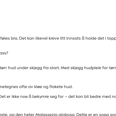
og føles bra. Det kan likevel kreve litt innsats å holde det i 
lass?
tørr hud under skjegg fra start. Med skjegg hudpleie for tørr
nnetegnes ofte av kløe og flakete hud.
 Det er ikke noe å bekymre seg for – det kan bli bedre med n
leste, og den heter Malassezia globosa. Dette er en sopp 