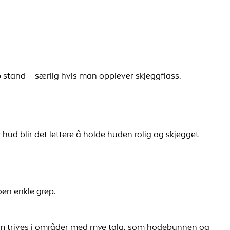
topp stand – særlig hvis man opplever skjeggflass.
 hud blir det lettere å holde huden rolig og skjegget
oen enkle grep.
som trives i områder med mye talg, som hodebunnen og