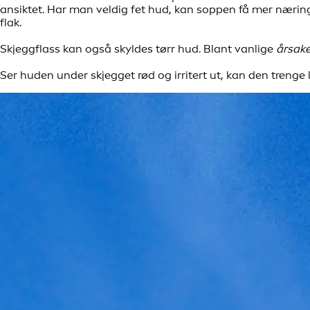
ansiktet. Har man veldig fet hud, kan soppen få mer næring
flak.
Skjeggflass kan også skyldes tørr hud. Blant vanlige
årsake
Ser huden under skjegget rød og irritert ut, kan den trenge 