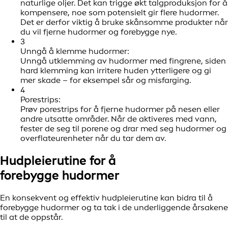
naturlige oljer. Det kan trigge økt talgproduksjon for å
kompensere, noe som potensielt gir flere hudormer.
Det er derfor viktig å bruke skånsomme produkter når
du vil fjerne hudormer og forebygge nye.
3
Unngå å klemme hudormer:
Unngå utklemming av hudormer med fingrene, siden
hard klemming kan irritere huden ytterligere og gi
mer skade – for eksempel sår og misfarging.
4
Porestrips:
Prøv porestrips for å fjerne hudormer på nesen eller
andre utsatte områder. Når de aktiveres med vann,
fester de seg til porene og drar med seg hudormer og
overflateurenheter når du tar dem av.
Hudpleierutine for å
forebygge hudormer
En konsekvent og effektiv hudpleierutine kan bidra til å
forebygge hudormer og ta tak i de underliggende årsakene
til at de oppstår.