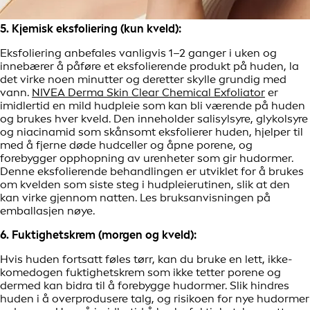
5. Kjemisk eksfoliering (kun kveld):
Eksfoliering anbefales vanligvis 1–2 ganger i uken og
innebærer å påføre et eksfolierende produkt på huden, la
det virke noen minutter og deretter skylle grundig med
vann.
NIVEA Derma Skin Clear Chemical Exfoliator
er
imidlertid en mild hudpleie som kan bli værende på huden
og brukes hver kveld. Den inneholder salisylsyre, glykolsyre
og niacinamid som skånsomt eksfolierer huden, hjelper til
med å fjerne døde hudceller og åpne porene, og
forebygger opphopning av urenheter som gir hudormer.
Denne eksfolierende behandlingen er utviklet for å brukes
om kvelden som siste steg i hudpleierutinen, slik at den
kan virke gjennom natten. Les bruksanvisningen på
emballasjen nøye.
6. Fuktighetskrem (morgen og kveld):
Hvis huden fortsatt føles tørr, kan du bruke en lett, ikke-
komedogen fuktighetskrem som ikke tetter porene og
dermed kan bidra til å forebygge hudormer. Slik hindres
huden i å overprodusere talg, og risikoen for nye hudormer