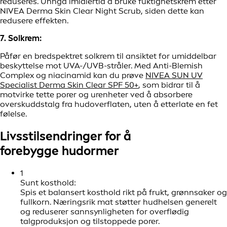
reduseres. Unngå imidlertid å bruke fuktighetskrem etter
NIVEA Derma Skin Clear Night Scrub, siden dette kan
redusere effekten.
7. Solkrem:
Påfør en bredspektret solkrem til ansiktet for umiddelbar
beskyttelse mot UVA-/UVB-stråler. Med Anti-Blemish
Complex og niacinamid kan du prøve
NIVEA SUN UV
Specialist Derma Skin Clear SPF 50+
, som bidrar til å
motvirke tette porer og urenheter ved å absorbere
overskuddstalg fra hudoverflaten, uten å etterlate en fet
følelse.
Livsstilsendringer for å
forebygge hudormer
1
Sunt kosthold:
Spis et balansert kosthold rikt på frukt, grønnsaker og
fullkorn. Næringsrik mat støtter hudhelsen generelt
og reduserer sannsynligheten for overflødig
talgproduksjon og tilstoppede porer.