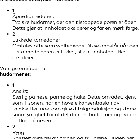
1
Åpne komedoner:
Typiske hudormer, der den tilstoppede poren er åpen.
Dette gjør at innholdet oksiderer og får en mørk farge.
2
Lukkede komedoner:
Omtales ofte som whiteheads. Disse oppstår når den
tilstoppede poren er lukket, slik at innholdet ikke
oksiderer.
Vanlige områder for
hudormer er:
1
Ansikt:
Særlig på nese, panne og hake. Dette området, kjent
som T-sonen, har en høyere konsentrasjon av
talgkjertler, noe som gir økt talgproduksjon og større
sannsynlighet for at det dannes hudormer og svarte
prikker på nesen.
2
Rygg:
Spesielt øvre del av ryggen og skuldrene. Huden her