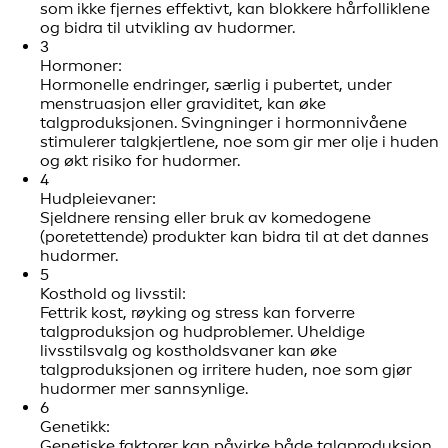
som ikke fjernes effektivt, kan blokkere hårfolliklene
og bidra til utvikling av hudormer.
3
Hormoner:
Hormonelle endringer, særlig i pubertet, under
menstruasjon eller graviditet, kan øke
talgproduksjonen. Svingninger i hormonnivåene
stimulerer talgkjertlene, noe som gir mer olje i huden
og økt risiko for hudormer.
4
Hudpleievaner:
Sjeldnere rensing eller bruk av komedogene
(poretettende) produkter kan bidra til at det dannes
hudormer.
5
Kosthold og livsstil:
Fettrik kost, røyking og stress kan forverre
talgproduksjon og hudproblemer. Uheldige
livsstilsvalg og kostholdsvaner kan øke
talgproduksjonen og irritere huden, noe som gjør
hudormer mer sannsynlige.
6
Genetikk:
Genetiske faktorer kan påvirke både talgproduksjon