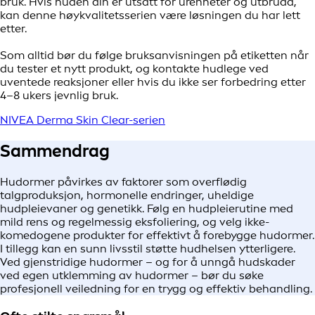
bruk. Hvis huden din er utsatt for urenheter og utbrudd,
kan denne høykvalitetsserien være løsningen du har lett
etter.
Som alltid bør du følge bruksanvisningen på etiketten når
du tester et nytt produkt, og kontakte hudlege ved
uventede reaksjoner eller hvis du ikke ser forbedring etter
4–8 ukers jevnlig bruk.
NIVEA Derma Skin Clear-serien
Sammendrag
Hudormer påvirkes av faktorer som overflødig
talgproduksjon, hormonelle endringer, uheldige
hudpleievaner og genetikk. Følg en hudpleierutine med
mild rens og regelmessig eksfoliering, og velg ikke-
komedogene produkter for effektivt å forebygge hudormer.
I tillegg kan en sunn livsstil støtte hudhelsen ytterligere.
Ved gjenstridige hudormer – og for å unngå hudskader
ved egen utklemming av hudormer – bør du søke
profesjonell veiledning for en trygg og effektiv behandling.