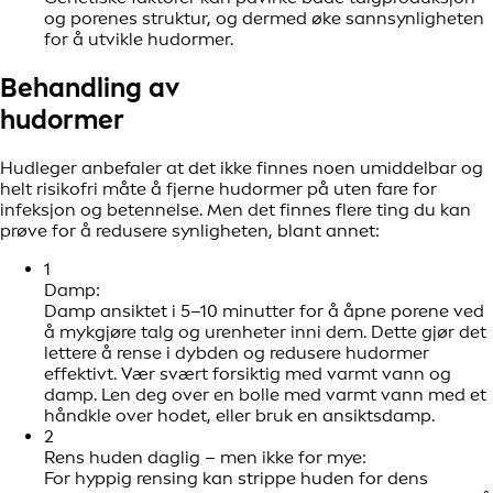
og porenes struktur, og dermed øke sannsynligheten
for å utvikle hudormer.
Behandling av
hudormer
Hudleger anbefaler at det ikke finnes noen umiddelbar og
helt risikofri måte å fjerne hudormer på uten fare for
infeksjon og betennelse. Men det finnes flere ting du kan
prøve for å redusere synligheten, blant annet:
1
Damp:
Damp ansiktet i 5–10 minutter for å åpne porene ved
å mykgjøre talg og urenheter inni dem. Dette gjør det
lettere å rense i dybden og redusere hudormer
effektivt. Vær svært forsiktig med varmt vann og
damp. Len deg over en bolle med varmt vann med et
håndkle over hodet, eller bruk en ansiktsdamp.
2
Rens huden daglig – men ikke for mye:
For hyppig rensing kan strippe huden for dens