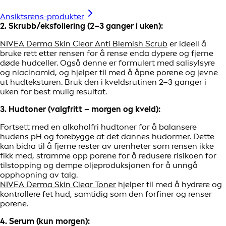
Ansiktsrens-produkter
2. Skrubb/eksfoliering (2–3 ganger i uken):
NIVEA Derma Skin Clear Anti Blemish Scrub
er ideell å
bruke rett etter rensen for å rense enda dypere og fjerne
døde hudceller. Også denne er formulert med salisylsyre
og niacinamid, og hjelper til med å åpne porene og jevne
ut hudteksturen. Bruk den i kveldsrutinen 2–3 ganger i
uken for best mulig resultat.
3. Hudtoner (valgfritt – morgen og kveld):
Fortsett med en alkoholfri hudtoner for å balansere
hudens pH og forebygge at det dannes hudormer. Dette
kan bidra til å fjerne rester av urenheter som rensen ikke
fikk med, stramme opp porene for å redusere risikoen for
tilstopping og dempe oljeproduksjonen for å unngå
opphopning av talg.
NIVEA Derma Skin Clear Toner
hjelper til med å hydrere og
kontrollere fet hud, samtidig som den forfiner og renser
porene.
4. Serum (kun morgen):