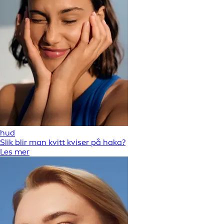
hud
Slik blir man kvitt kviser på haka?
Les mer