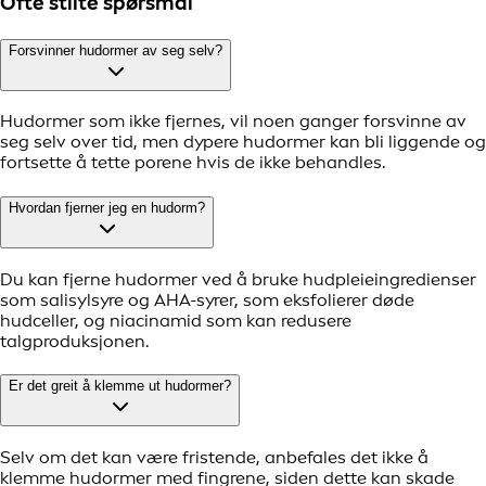
Ofte stilte spørsmål
Forsvinner hudormer av seg selv?
Hudormer som ikke fjernes, vil noen ganger forsvinne av
seg selv over tid, men dypere hudormer kan bli liggende og
fortsette å tette porene hvis de ikke behandles.
Hvordan fjerner jeg en hudorm?
Du kan fjerne hudormer ved å bruke hudpleieingredienser
som salisylsyre og AHA-syrer, som eksfolierer døde
hudceller, og niacinamid som kan redusere
talgproduksjonen.
Er det greit å klemme ut hudormer?
Selv om det kan være fristende, anbefales det ikke å
klemme hudormer med fingrene, siden dette kan skade