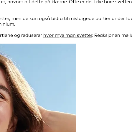
tter, havner alt dette på klærne. Ofte er det ikke bare sve
etter, men de kan også bidra til misfargede partier under f
minium.
ertlene og reduserer
hvor mye man svetter
. Reaksjonen mell