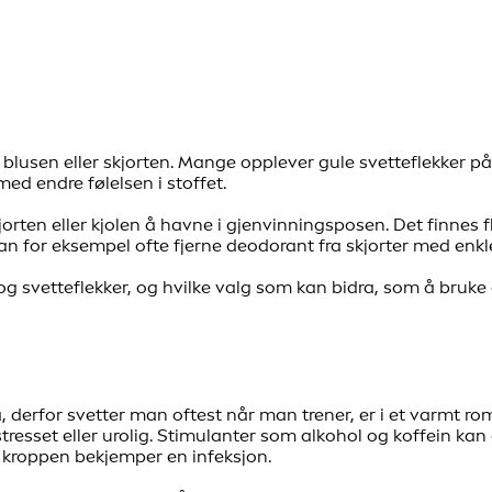
, blusen eller skjorten. Mange opplever gule svetteflekker p
ed endre følelsen i stoffet.
orten eller kjolen å havne i gjenvinningsposen. Det finnes fl
an for eksempel ofte fjerne deodorant fra skjorter med enkl
og svetteflekker, og hvilke valg som kan bidra, som å bruke
derfor svetter man oftest når man trener, er i et varmt rom
 stresset eller urolig. Stimulanter som alkohol og koffein k
 kroppen bekjemper en infeksjon.