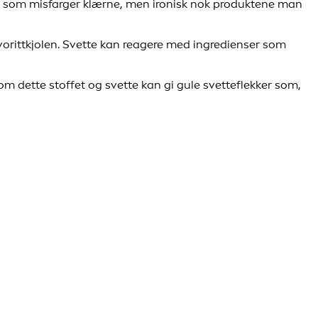
tten som misfarger klærne, men ironisk nok produktene man
avorittkjolen. Svette kan reagere med ingredienser som
om dette stoffet og svette kan gi gule svetteflekker som,