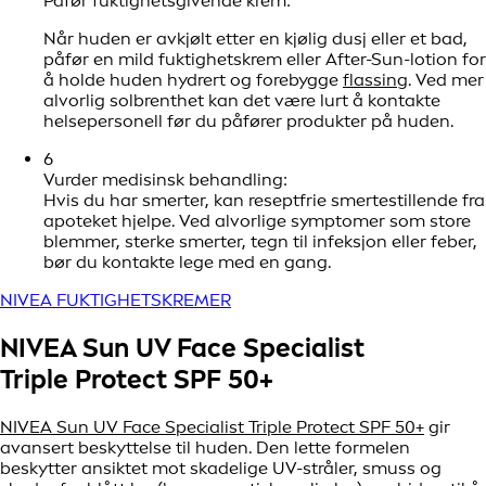
Påfør fuktighetsgivende krem:
Når huden er avkjølt etter en kjølig dusj eller et bad,
påfør en mild fuktighetskrem eller After-Sun-lotion for
å holde huden hydrert og forebygge
flassing
. Ved mer
alvorlig solbrenthet kan det være lurt å kontakte
helsepersonell før du påfører produkter på huden.
6
Vurder medisinsk behandling:
Hvis du har smerter, kan reseptfrie smertestillende fra
apoteket hjelpe. Ved alvorlige symptomer som store
blemmer, sterke smerter, tegn til infeksjon eller feber,
bør du kontakte lege med en gang.
NIVEA FUKTIGHETSKREMER
NIVEA Sun UV Face Specialist
Triple Protect SPF 50+
NIVEA Sun UV Face Specialist Triple Protect SPF 50+
gir
avansert beskyttelse til huden. Den lette formelen
beskytter ansiktet mot skadelige UV-stråler, smuss og