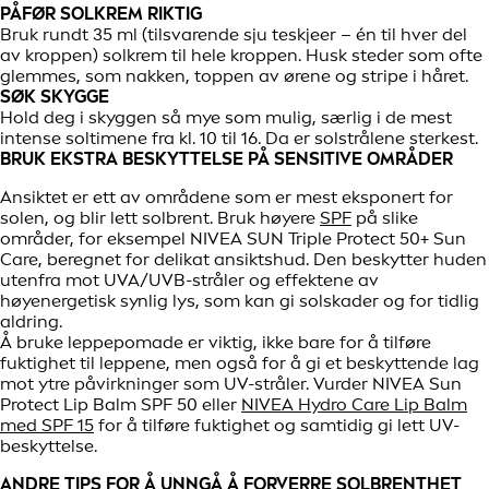
PÅFØR SOLKREM RIKTIG
Bruk rundt 35 ml (tilsvarende sju teskjeer – én til hver del
av kroppen) solkrem til hele kroppen. Husk steder som ofte
glemmes, som nakken, toppen av ørene og stripe i håret.
SØK SKYGGE
Hold deg i skyggen så mye som mulig, særlig i de mest
intense soltimene fra kl. 10 til 16. Da er solstrålene sterkest.
BRUK EKSTRA BESKYTTELSE PÅ SENSITIVE OMRÅDER
Ansiktet er ett av områdene som er mest eksponert for
solen, og blir lett solbrent. Bruk høyere
SPF
på slike
områder, for eksempel NIVEA SUN Triple Protect 50+ Sun
Care, beregnet for delikat ansiktshud. Den beskytter huden
utenfra mot UVA/UVB-stråler og effektene av
høyenergetisk synlig lys, som kan gi solskader og for tidlig
aldring.
Å bruke leppepomade er viktig, ikke bare for å tilføre
fuktighet til leppene, men også for å gi et beskyttende lag
mot ytre påvirkninger som UV-stråler. Vurder NIVEA Sun
Protect Lip Balm SPF 50 eller
NIVEA Hydro Care Lip Balm
med SPF 15
for å tilføre fuktighet og samtidig gi lett UV-
beskyttelse.
ANDRE TIPS FOR Å UNNGÅ Å FORVERRE SOLBRENTHET