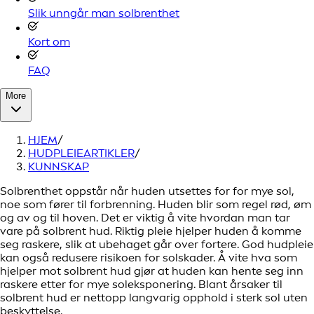
Slik unngår man solbrenthet
Kort om
FAQ
More
HJEM
/
HUDPLEIEARTIKLER
/
KUNNSKAP
Solbrenthet oppstår når huden utsettes for for mye sol,
noe som fører til forbrenning. Huden blir som regel rød, øm
og av og til hoven. Det er viktig å vite hvordan man tar
vare på solbrent hud. Riktig pleie hjelper huden å komme
seg raskere, slik at ubehaget går over fortere. God hudpleie
kan også redusere risikoen for solskader. Å vite hva som
hjelper mot solbrent hud gjør at huden kan hente seg inn
raskere etter for mye soleksponering. Blant årsaker til
solbrent hud er nettopp langvarig opphold i sterk sol uten
beskyttelse.