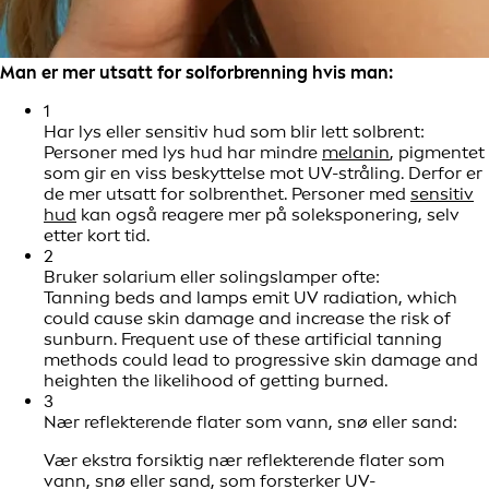
Man er mer utsatt for solforbrenning hvis man:
1
Har lys eller sensitiv hud som blir lett solbrent:
Personer med lys hud har mindre
melanin
, pigmentet
som gir en viss beskyttelse mot UV-stråling. Derfor er
de mer utsatt for solbrenthet. Personer med
sensitiv
hud
kan også reagere mer på soleksponering, selv
etter kort tid.
2
Bruker solarium eller solingslamper ofte:
Tanning beds and lamps emit UV radiation, which
could cause skin damage and increase the risk of
sunburn. Frequent use of these artificial tanning
methods could lead to progressive skin damage and
heighten the likelihood of getting burned.
3
Nær reflekterende flater som vann, snø eller sand:
Vær ekstra forsiktig nær reflekterende flater som
vann, snø eller sand, som forsterker UV-