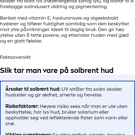
skader fra blått lys (høyenergetisk synlig lys), og bidrar til å
forebygge solindusert aldring og pigmentering.
Beriket med vitamin E, hyaluronsyre og algeekstrakt
hydrerer og tilfører fuktighet samtidig som den beskytter
mot ytre påvirkninger. Ideell til daglig bruk. Den gir høy
ytelse uten å tette porene, og etterlater huden med glød
og en glatt følelse.
Faktaoversikt
Slik tar man vare på solbrent hud
Årsaker til solbrent hud:
UV-stråler fra solen skader
hudceller og gir rødhet, smerte og hevelse.
Risikofaktorer:
Høyere risiko sees når man er ute uten
beskyttelse, har lys hud, bruker solarium eller
oppholder seg ved reflekterende flater som vann eller
snø.
Viktige symptomer:
Se etter rødhet, smerte, hevelse,