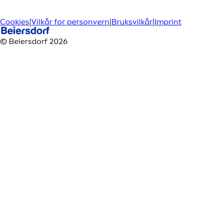
Cookies
|
Vilkår for personvern
|
Bruksvilkår
|
Imprint
© Beiersdorf 2026