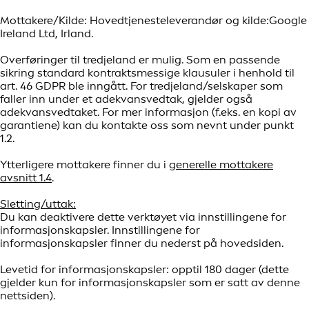
Mottakere/Kilde: Hovedtjenesteleverandør og kilde:Google
Ireland Ltd, Irland.
Overføringer til tredjeland er mulig. Som en passende
sikring standard kontraktsmessige klausuler i henhold til
art. 46 GDPR ble inngått. For tredjeland/selskaper som
faller inn under et adekvansvedtak, gjelder også
adekvansvedtaket. For mer informasjon (f.eks. en kopi av
garantiene) kan du kontakte oss som nevnt under punkt
1.2.
Ytterligere mottakere finner du i
generelle mottakere
avsnitt 1.4
.
Sletting/uttak:
Du kan deaktivere dette verktøyet via innstillingene for
informasjonskapsler. Innstillingene for
informasjonskapsler finner du nederst på hovedsiden.
Levetid for informasjonskapsler: opptil 180 dager (dette
gjelder kun for informasjonskapsler som er satt av denne
nettsiden).