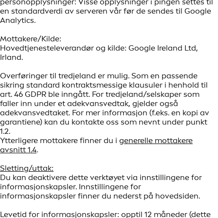
personopplysninger: Visse opplysninger i pingen settes til
en standardverdi av serveren vår før de sendes til Google
Analytics.
Mottakere/Kilde:
Hovedtjenesteleverandør og kilde: Google Ireland Ltd,
Irland.
Overføringer til tredjeland er mulig. Som en passende
sikring standard kontraktsmessige klausuler i henhold til
art. 46 GDPR ble inngått. For tredjeland/selskaper som
faller inn under et adekvansvedtak, gjelder også
adekvansvedtaket. For mer informasjon (f.eks. en kopi av
garantiene) kan du kontakte oss som nevnt under punkt
1.2.
Ytterligere mottakere finner du i
generelle mottakere
avsnitt 1.4
.
Sletting/uttak:
Du kan deaktivere dette verktøyet via innstillingene for
informasjonskapsler. Innstillingene for
informasjonskapsler finner du nederst på hovedsiden.
Levetid for informasjonskapsler: opptil 12 måneder (dette