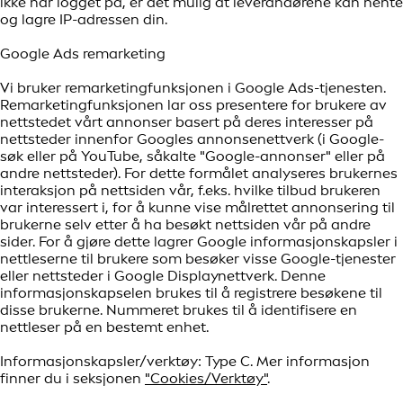
ikke har logget på, er det mulig at leverandørene kan hente
og lagre IP-adressen din.
Google Ads remarketing
Vi bruker remarketingfunksjonen i Google Ads-tjenesten.
Remarketingfunksjonen lar oss presentere for brukere av
nettstedet vårt annonser basert på deres interesser på
nettsteder innenfor Googles annonsenettverk (i Google-
søk eller på YouTube, såkalte "Google-annonser" eller på
andre nettsteder). For dette formålet analyseres brukernes
interaksjon på nettsiden vår, f.eks. hvilke tilbud brukeren
var interessert i, for å kunne vise målrettet annonsering til
brukerne selv etter å ha besøkt nettsiden vår på andre
sider. For å gjøre dette lagrer Google informasjonskapsler i
nettleserne til brukere som besøker visse Google-tjenester
eller nettsteder i Google Displaynettverk. Denne
informasjonskapselen brukes til å registrere besøkene til
disse brukerne. Nummeret brukes til å identifisere en
nettleser på en bestemt enhet.
Informasjonskapsler/verktøy: Type C. Mer informasjon
finner du i seksjonen
"Cookies/Verktøy"
.