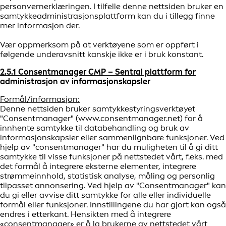
personvernerklæringen. I tilfelle denne nettsiden bruker en
samtykkeadministrasjonsplattform kan du i tillegg finne
mer informasjon der.
Vær oppmerksom på at verktøyene som er oppført i
følgende underavsnitt kanskje ikke er i bruk konstant.
2.5.1 Consentmanager CMP – Sentral plattform for
administrasjon av informasjonskapsler
Formål/informasjon:
Denne nettsiden bruker samtykkestyringsverktøyet
"Consentmanager" (www.consentmanager.net) for å
innhente samtykke til databehandling og bruk av
informasjonskapsler eller sammenlignbare funksjoner. Ved
hjelp av "consentmanager" har du muligheten til å gi ditt
samtykke til visse funksjoner på nettstedet vårt, f.eks. med
det formål å integrere eksterne elementer, integrere
strømmeinnhold, statistisk analyse, måling og personlig
tilpasset annonsering. Ved hjelp av "Consentmanager" kan
du gi eller avvise ditt samtykke for alle eller individuelle
formål eller funksjoner. Innstillingene du har gjort kan også
endres i etterkant. Hensikten med å integrere
«consentmanager» er å la brukerne av nettstedet vårt