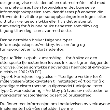
designe og vise nettsiden på en optimal måte i tråd med
dine preferanser. I den forbindelse er det bare selve
informasjonskapselen som identifiseres på enheten din.
Utover dette vil dine personopplysninger kun lagres etter
ditt uttrykkelige samtykke eller hvis det er strengt
nødvendig for å kunne bruke tjenesten som tilbys og
tilgang til av deg i samsvar med dette.
Denne nettsiden bruker følgende typer
informasjonskapsler/verktøy, hvis omfang og
funksjonalitet er forklart nedenfor:
Type A: Teknisk/publikumsmåling – for å sikre at den
etterspurte tjenesten kan leveres inkludert grunnleggende
analyse. (Ingen samtykke nødvendig i henhold til ePrivacy-
direktivet 2002/58 EC).
Type B: Funksjonell og ytelse – Ytterligere verktøy for å
måle ytelsen/attraktiviteten til nettstedet vårt og for å gi
ytterligere ekstra (personlig tilpassede) funksjonaliteter.
Type C: Markedsføring – Verktøy på tvers av nettsteder for
markedsføringsprofilering basert på brukeratferd.
Du finner mer informasjon om i beskrivelsen av verktøyene
implementert på våre nettsider i denne