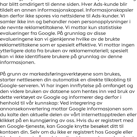
har blitt omdirigert til denne siden. Hver Ads-kunde blir
tildelt en annen informasjonskapsel. Informasjonskapsler
kan derfor ikke spores via nettsidene til Ads-kunder. Vi
samler ikke inn og behandler noen personopplysninger i
de nevnte reklametiltakene. Vi mottar kun statistiske
evalueringer fra Google. På grunnlag av disse
evalueringene kan vi gjenkjenne hvilke av de brukte
reklametiltakene som er spesielt effektive. Vi mottar ingen
ytterligere data fra bruken av reklamemateriell; spesielt
kan vi ikke identifisere brukere på grunnlag av denne
informasjonen.
På grunn av markedsføringsverktøyene som brukes,
starter nettleseren din automatisk en direkte tilkobling til
Google-serveren. Vi har ingen innflytelse på omfanget og
den videre bruken av dataene som hentes inn ved bruk av
dette verktøyet av Google og informerer deg derfor i
henhold til vår kunnskap: Ved integrering av
annonsekonvertering mottar Google informasjonen som
du kalte den aktuelle delen av vårt internettopptreden eller
klikket på en kunngjøring av oss. Hvis du er registrert med
en Google-tjeneste, kan Google knytte besøket ditt til
kontoen din. Selv om du ikke er registrert hos Google eller