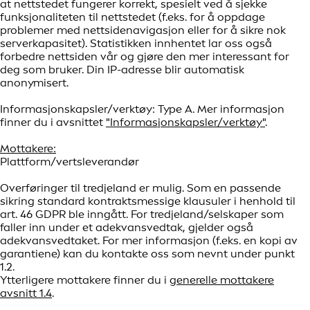
at nettstedet fungerer korrekt, spesielt ved å sjekke
funksjonaliteten til nettstedet (f.eks. for å oppdage
problemer med nettsidenavigasjon eller for å sikre nok
serverkapasitet). Statistikken innhentet lar oss også
forbedre nettsiden vår og gjøre den mer interessant for
deg som bruker. Din IP-adresse blir automatisk
anonymisert.
Informasjonskapsler/verktøy: Type A. Mer informasjon
finner du i avsnittet
"Informasjonskapsler/verktøy"
.
Mottakere:
Plattform/vertsleverandør
Overføringer til tredjeland er mulig. Som en passende
sikring standard kontraktsmessige klausuler i henhold til
art. 46 GDPR ble inngått. For tredjeland/selskaper som
faller inn under et adekvansvedtak, gjelder også
adekvansvedtaket. For mer informasjon (f.eks. en kopi av
garantiene) kan du kontakte oss som nevnt under punkt
1.2.
Ytterligere mottakere finner du i
generelle mottakere
avsnitt 1.4
.