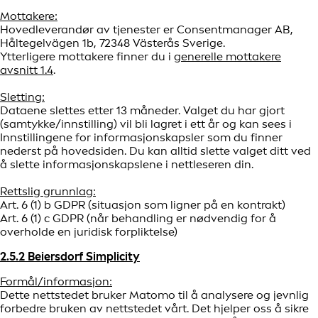
Mottakere:
Hovedleverandør av tjenester er Consentmanager AB,
Håltegelvägen 1b, 72348 Västerås Sverige.
Ytterligere mottakere finner du i
generelle mottakere
avsnitt 1.4
.
Sletting:
Dataene slettes etter 13 måneder. Valget du har gjort
(samtykke/innstilling) vil bli lagret i ett år og kan sees i
Innstillingene for informasjonskapsler som du finner
nederst på hovedsiden. Du kan alltid slette valget ditt ved
å slette informasjonskapslene i nettleseren din.
Rettslig grunnlag:
Art. 6 (1) b GDPR (situasjon som ligner på en kontrakt)
Art. 6 (1) c GDPR (når behandling er nødvendig for å
overholde en juridisk forpliktelse)
2.5.2 Beiersdorf Simplicity
Formål/informasjon:
Dette nettstedet bruker Matomo til å analysere og jevnlig
forbedre bruken av nettstedet vårt. Det hjelper oss å sikre