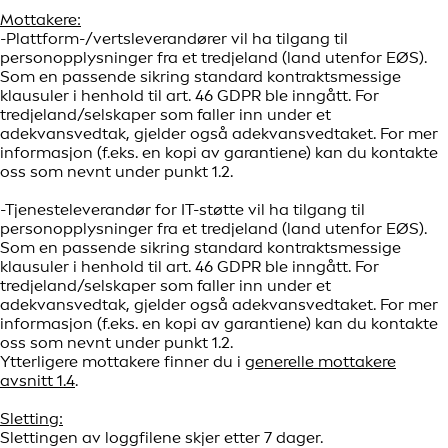
Mottakere:
-Plattform-/vertsleverandører vil ha tilgang til
personopplysninger fra et tredjeland (land utenfor EØS).
Som en passende sikring standard kontraktsmessige
klausuler i henhold til art. 46 GDPR ble inngått. For
tredjeland/selskaper som faller inn under et
adekvansvedtak, gjelder også adekvansvedtaket. For mer
informasjon (f.eks. en kopi av garantiene) kan du kontakte
oss som nevnt under punkt 1.2.
-Tjenesteleverandør for IT-støtte vil ha tilgang til
personopplysninger fra et tredjeland (land utenfor EØS).
Som en passende sikring standard kontraktsmessige
klausuler i henhold til art. 46 GDPR ble inngått. For
tredjeland/selskaper som faller inn under et
adekvansvedtak, gjelder også adekvansvedtaket. For mer
informasjon (f.eks. en kopi av garantiene) kan du kontakte
oss som nevnt under punkt 1.2.
Ytterligere mottakere finner du i
generelle mottakere
avsnitt 1.4
.
Sletting:
Slettingen av loggfilene skjer etter 7 dager.