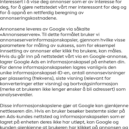
interessert i å vise deg annonser som er av interesse for
deg, for å gjøre nettstedet vårt mer interessant for deg og
for å oppnå en rettferdig beregning av
annonseringskostnadene.
Annonsene leveres av Google via såkalte
«Annonseservere». Til dette formålet bruker vi
annonseserverinformasjonskapsler, gjennom hvilke visse
parametere for måling av suksess, som for eksempel
innsetting av annonser eller klikk fra brukere, kan måles.
Hvis du går inn på nettstedet vårt via en Google-annonse,
lagrer Google Ads en informasjonskapsel på enheten din.
For denne informasjonskapselen lagres vanligvis den
unike informasjonskapsel-ID-en, antall annonsevisninger
per plassering (frekvens), siste visning (relevant for
konverteringer etter visning) og bortvalgsinformasjon
(merke at brukeren ikke lenger ønsker å bli adressert) som
analyseverdier.
Disse informasjonskapslene gjør at Google kan gjenkjenne
nettleseren din. Hvis en bruker besøker bestemte sider på
en Ads-kundes nettsted og informasjonskapselen som er
lagret på enheten deres ikke har utløpt, kan Google og
kunden gjenkjenne at brukeren har klikket på annonsen og