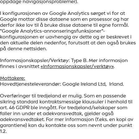
oppdage navigasjonsproblemer).
I konfigurasjonen av Google Analytics sørget vi for at
Google mottar disse dataene som en prosessor og har
derfor ikke lov til å bruke disse dataene til egne formål.
"Google Analytics-annonseringsfunksjoner"-
konfigurasjonen er uavhengig av dette og er beskrevet i
den aktuelle delen nedenfor, forutsatt at den også brukes
på denne nettsiden.
Informasjonskapsler/Verktøy: Type B. Mer informasjon
finnes i avsnittet
«Informasjonskapsler/verktøy»
.
Mottakere:
Hovedtjenesteleverandør: Google Ireland Ltd, Irland.
Overføringer til tredjeland er mulig. Som en passende
sikring standard kontraktsmessige klausuler i henhold til
art. 46 GDPR ble inngått. For tredjeland/selskaper som
faller inn under et adekvansvedtak, gjelder også
adekvansvedtaket. For mer informasjon (f.eks. en kopi av
garantiene) kan du kontakte oss som nevnt under punkt
1.2.