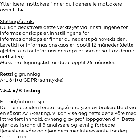
Ytterligere mottakere finner du i
generelle mottakere
avsnitt 1.4
.
Sletting/uttak:
Du kan deaktivere dette verktøyet via innstillingene for
informasjonskapsler. Innstillingene for
informasjonskapsler finner du nederst på hovedsiden.
Levetid for informasjonskapsler: opptil 12 måneder (dette
gjelder kun for informasjonskapsler som er satt av denne
nettsiden)
Maksimal lagringstid for data: opptil 26 måneder.
Rettslig grunnlag:
Art. 6 (1) a GDPR (samtykke)
2.5.4 A/B-testing
Formål/informasjon:
Denne nettsiden foretar også analyser av brukeratferd via
en såkalt A/B-testing. Vi kan vise deg nettsidene våre med
litt variert innhold, avhengig av profiloppgaven din. Dette
gjør oss i stand til å analysere og jevnlig forbedre
tjenestene våre og gjøre dem mer interessante for deg
som bruker.