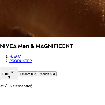
NIVEA Men
& MAGNIFICENT
HJEM
/
PRODUKTER
Filtre
Følsom hud
Moden hud
3
35 / 35 element(er)