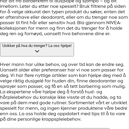
har alt fra barberkrem til dusjsåpe og sjampo – og alt
imellom. Leter du etter noe spesielt? Bruk filtrene på siden
for å velge akkurat den typen produkt du søker, enten det
er aftershave eller deodorant, eller om du trenger noe som
passer til fint hår eller sensitiv hud. Bla gjennom NIVEA-
kolleksjonen for menn og finn det du trenger for å holde
deg ren og fornøyd, uansett hva behovene dine er.
Usikker på hva du trenger? La oss hjelpe!
Hver mann har ulike behov, og over tid kan de endre seg.
Uansett alder eller preferanser har vi noe som passer for
deg. Vi har flere nyttige artikler som kan hjelpe deg med å
velge riktig dusjgelé for huden din, finne deodoranter og
sprayer som passer, og få en så tett barbering som mulig.
La ekspertene våre hjelpe deg å forstå hud- og
hårpleiebehov du kanskje ikke visste at du hadde, og ta
vare på dem med gode rutiner. Sortimentet vårt er utviklet
spesielt for menn, og ingen kjenner produktene våre bedre
enn oss. La oss holde deg oppdatert med tips til å ta vare
på dine personlige kroppspleiebehov.