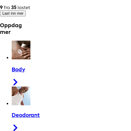
9
fra
35
lastet
Last inn mer
Oppdag
mer
Body
Deodorant