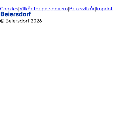
Cookies
|
Vilkår for personvern
|
Bruksvilkår
|
Imprint
© Beiersdorf 2026